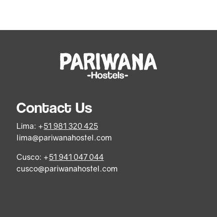
Contact Us
Lima: +
51 981 320 425
lima@pariwanahostel.com
Cusco: +
51 941 047 044
cusco@pariwanahostel.com