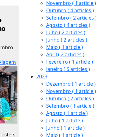
Novembro
( 1 article )
Outubro
( 4 articles )
Setembro
( 2 articles )
e
Agosto
( 4 articles )
no
Julho
( 2 articles )
Junho
( 2 articles )
Maio
( 1 article )
tembro
Abril
( 2 articles )
Fevereiro
( 1 article )
 Viagem
Janeiro
( 6 articles )
2023
Dezembro
( 1 article )
Novembro
( 1 article )
Outubro
( 2 articles )
Setembro
( 1 article )
Agosto
( 1 article )
Julho
( 1 article )
Junho
( 1 article )
hostels
Maio
( 1 article )