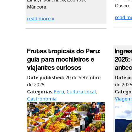
Cusco.
Máncora.
read m
read more »
Frutas tropicais do Peru:
Ingre
guia para mochileiros e
2025:
viajantes curiosos
antec
Date published:
20 de Setembro
Date p
de 2025
de 202
Categorias
Peru
,
Cultura Local
,
Catego
Gastronomia
Viagem