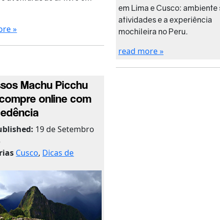
em Lima e Cusco: ambiente 
atividades e a experiência
ore »
mochileira no Peru.
read more »
ssos Machu Picchu
 compre online com
edência
ublished:
19 de Setembro
5
rias
Cusco
,
Dicas de