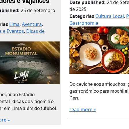
dores e viajantes
Date published:
24 de Se
de 2025
ublished:
25 de Setembro
Categorias
Cultura Local
,
P
5
Gastronomia
rias
Lima
,
Aventura
,
is e Eventos
,
Dicas de
Do ceviche aos anticuchos: 
gastronômico para mochilei
egar ao Estádio
Peru
tal, dicas de viagem e o
er em Lima além do futebol.
read more »
ore »