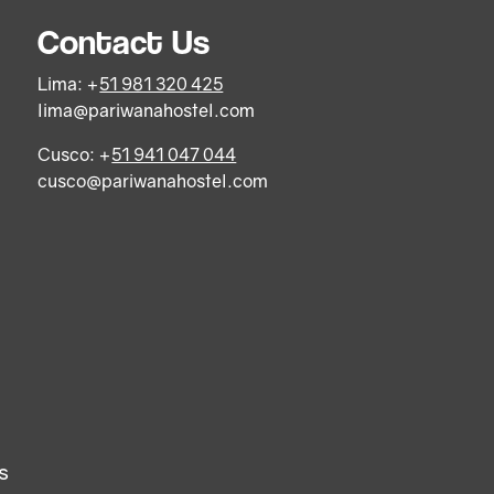
Contact Us
Lima: +
51 981 320 425
lima@pariwanahostel.com
Cusco: +
51 941 047 044
cusco@pariwanahostel.com
s