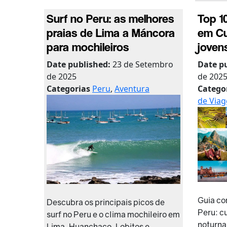
Surf no Peru: as melhores
Top 1
praias de Lima a Máncora
em Cu
para mochileiros
joven
Date published:
23 de Setembro
Date p
de 2025
de 202
Categorias
Peru
,
Aventura
Catego
de Via
Guia co
Descubra os principais picos de
Peru: c
surf no Peru e o clima mochileiro em
noturna
Lima, Huanchaco, Lobitos e