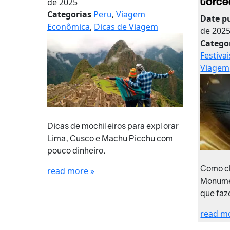
torce
de 2025
Categorias
Peru
,
Viagem
Date p
Econômica
,
Dicas de Viagem
de 202
Catego
Festiva
Viagem
Dicas de mochileiros para explorar
Lima, Cusco e Machu Picchu com
pouco dinheiro.
Como ch
read more »
Monumen
que faz
read m