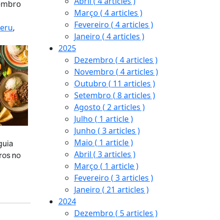
Abril
( 4 articles )
tembro
Março
( 4 articles )
Fevereiro
( 4 articles )
eru
,
Janeiro
( 4 articles )
2025
Dezembro
( 4 articles )
Novembro
( 4 articles )
Outubro
( 11 articles )
Setembro
( 8 articles )
Agosto
( 2 articles )
Julho
( 1 article )
Junho
( 3 articles )
Maio
( 1 article )
guia
Abril
( 3 articles )
ros no
Março
( 1 article )
Fevereiro
( 3 articles )
Janeiro
( 21 articles )
2024
Dezembro
( 5 articles )