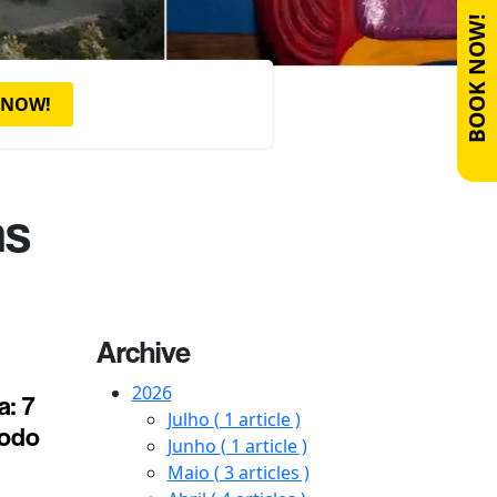
BOOK NOW!
 NOW!
ns
Archive
2026
: 7
Julho
( 1 article )
todo
Junho
( 1 article )
Maio
( 3 articles )