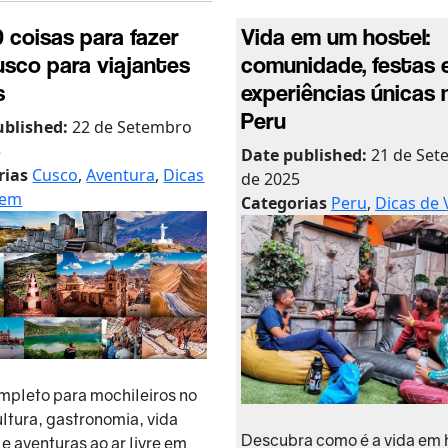
0 coisas para fazer
Vida em um hostel:
sco para viajantes
comunidade, festas 
s
experiências únicas 
Peru
ublished:
22 de Setembro
5
Date published:
21 de Se
rias
Cusco
,
Aventura
,
Dicas
de 2025
gem
Categorias
Peru
,
Dicas de
mpleto para mochileiros no
ultura, gastronomia, vida
Descubra como é a vida em 
 e aventuras ao ar livre em