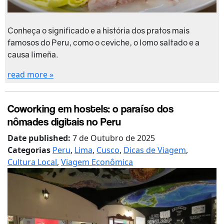
Conheça o significado e a história dos pratos mais
famosos do Peru, como o ceviche, o lomo saltado e a
causa limeña.
read more »
Coworking em hostels: o paraíso dos
nômades digitais no Peru
Date published:
7 de Outubro de 2025
Categorias
Peru
,
Lima
,
Cusco
,
Dicas de Viagem
,
Cultura Local
,
Viagem Econômica