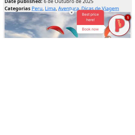
Date published:
6 de Outubro de 2025
Categorias
Peru
,
Lima
,
Aventura
,
Dicas de Viagem
×
Best price
1
here!
Book now
Decolagens dos penhascos, vista do Pacífico e zero
experiência: voe de tandem em Miraflores.
read more »
10 erros comuns de viajantes iniciantes (e