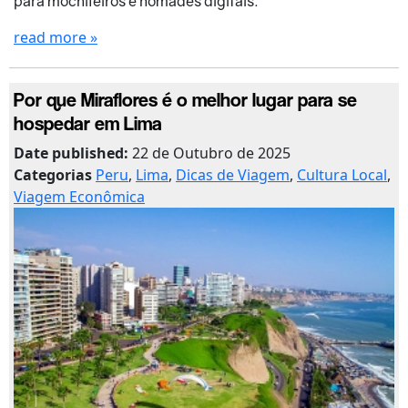
para mochileiros e nômades digitais.
read more »
Por que Miraflores é o melhor lugar para se
hospedar em Lima
Date published:
22 de Outubro de 2025
Categorias
Peru
,
Lima
,
Dicas de Viagem
,
Cultura Local
,
Viagem Econômica