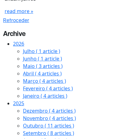
read more »
Retroceder
Archive
2026
Julho
( 1 article )
Junho
( 1 article )
Maio
( 3 articles )
Abril
( 4 articles )
Março
( 4 articles )
Fevereiro
( 4 articles )
Janeiro
( 4 articles )
2025
Dezembro
( 4 articles )
Novembro
( 4 articles )
Outubro
( 11 articles )
Setembro
( 8 articles )