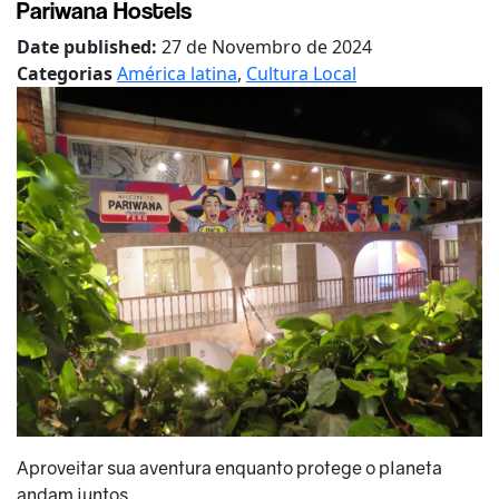
Pariwana Hostels
Date published:
27 de Novembro de 2024
Categorias
América latina
,
Cultura Local
Aproveitar sua aventura enquanto protege o planeta
andam juntos