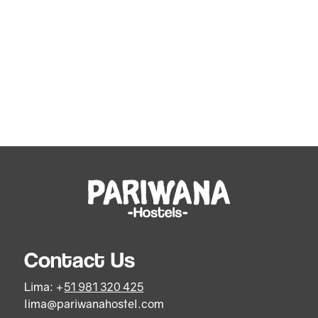
Contact Us
Lima: +
51 981 320 425
lima@pariwanahostel.com