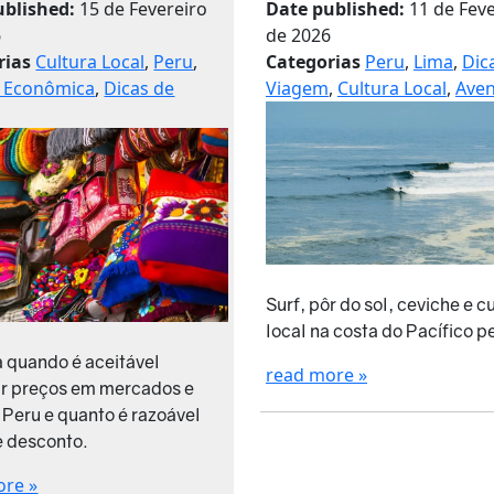
ublished:
15 de Fevereiro
Date published:
11 de Fev
6
de 2026
rias
Cultura Local
,
Peru
,
Categorias
Peru
,
Lima
,
Dic
 Econômica
,
Dicas de
Viagem
,
Cultura Local
,
Aven
Surf, pôr do sol, ceviche e c
local na costa do Pacífico p
 quando é aceitável
read more »
r preços em mercados e
o Peru e quanto é razoável
e desconto.
ore »