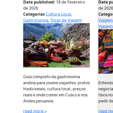
Date published:
18 de Fevereiro
Date p
de 2026
de 202
Categorias
Cultura Local
,
Catego
Gastronomia
,
Dicas de Viagem
Viagem
Viagem
Guia completo da gastronomia
Entenda
andina para jovens viajantes: pratos
negocia
tradicionais, cultura local, preços
táxis n
reais e onde comer em Cusco e nos
pedir d
Andes peruanos.
read m
read more »