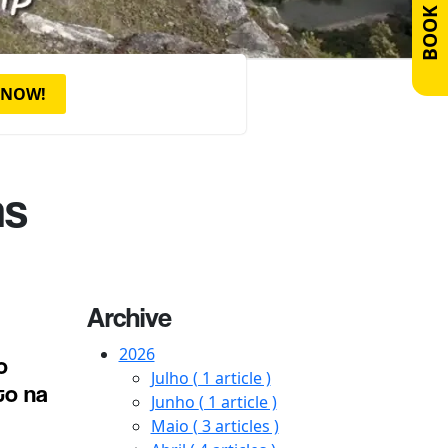
BOOK NOW!
 NOW!
ns
Archive
2026
o
Julho
( 1 article )
to na
Junho
( 1 article )
Maio
( 3 articles )