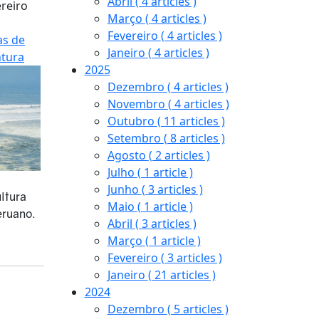
Abril
( 4 articles )
ereiro
Março
( 4 articles )
Fevereiro
( 4 articles )
as de
Janeiro
( 4 articles )
tura
2025
Dezembro
( 4 articles )
Novembro
( 4 articles )
Outubro
( 11 articles )
Setembro
( 8 articles )
Agosto
( 2 articles )
Julho
( 1 article )
Junho
( 3 articles )
ultura
Maio
( 1 article )
eruano.
Abril
( 3 articles )
Março
( 1 article )
Fevereiro
( 3 articles )
Janeiro
( 21 articles )
2024
Dezembro
( 5 articles )