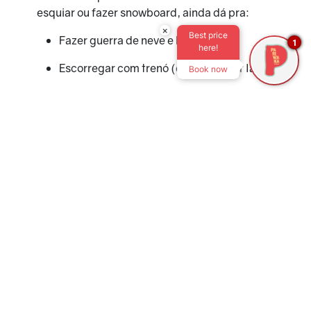
esquiar ou fazer snowboard, ainda dá pra:
×
Best price
Fazer guerra de neve e bonecos
1
here!
Escorregar com trenó (dá pra alugar lá)
Book now
Tirar fotos incríveis pro Instagram
Sentir a neve pela primeira vez!
Muitas agências oferecem pacotes só pra
brincar na neve — sem necessidade de
esquiar.
Melhor lugar para se hospedar
em Santiago
Se o seu foco é ver neve, curtir a cidade e
conhecer gente, o
bairro Bellavista
é a melhor
escolha. É uma região cheia de arte de rua,