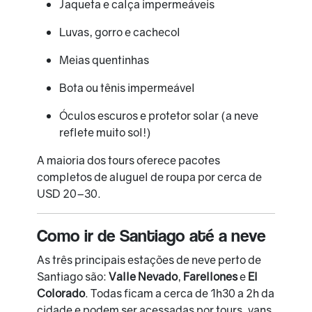
Jaqueta e calça impermeáveis
Luvas, gorro e cachecol
Meias quentinhas
Bota ou tênis impermeável
Óculos escuros e protetor solar (a neve
reflete muito sol!)
A maioria dos tours oferece pacotes
completos de aluguel de roupa por cerca de
USD 20–30.
Como ir de Santiago até a neve
As três principais estações de neve perto de
Santiago são:
Valle Nevado
,
Farellones
e
El
Colorado
. Todas ficam a cerca de 1h30 a 2h da
cidade e podem ser acessadas por tours, vans