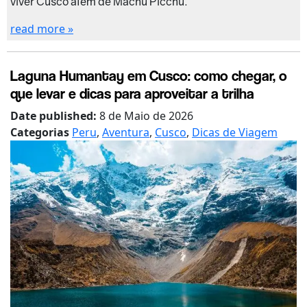
viver Cusco além de Machu Picchu.
read more »
Laguna Humantay em Cusco: como chegar, o
que levar e dicas para aproveitar a trilha
Date published:
8 de Maio de 2026
Categorias
Peru
,
Aventura
,
Cusco
,
Dicas de Viagem