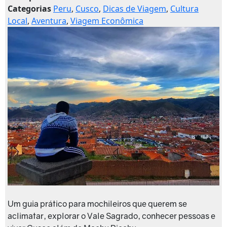
Categorias
Peru
,
Cusco
,
Dicas de Viagem
,
Cultura
Local
,
Aventura
,
Viagem Econômica
Um guia prático para mochileiros que querem se
aclimatar, explorar o Vale Sagrado, conhecer pessoas e