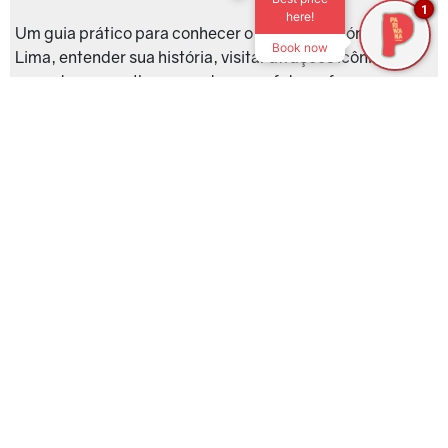
1
here!
Um guia prático para conhecer o coração histórico de
Book now
Lima, entender sua história, visitar atrações icônicas e
encontrar os melhores pontos para fotografar.
read more »
Centro histórico de Cusco: guia mochileiro
com história, fotos e passeios
Date published:
7 de Abril de 2026
Categorias
Cultura Local
,
Peru
,
Cusco
,
Dicas de
Viagem