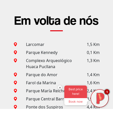
Em volta de nós
Larcomar
1,5 Km
Parque Kennedy
0,1 Km
Complexo Arqueológico
1,3 Km
Huaca Pucllana
Parque do Amor
1,4 Km
Farol da Marina
1,6 Km
×
Best price
Parque María Reiche
2,4 Km
1
here!
Parque Central Barranco
3,9 Km
Book now
Ponte dos Suspiros
4,4 Km