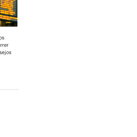
os
rrer
sejos