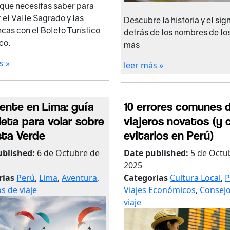
 que necesitas saber para
 el Valle Sagrado y las
Descubre la historia y el sig
ncas con el Boleto Turístico
detrás de los nombres de lo
co.
más
s »
leer más »
ente en Lima: guía
10 errores comunes d
eta para volar sobre
viajeros novatos (y
sta Verde
evitarlos en Perú)
ublished:
6 de Octubre de
Date published:
5 de Octu
2025
rias
Perú
,
Lima
,
Aventura
,
Categorias
Cultura Local
,
P
s de viaje
Viajes Económicos
,
Consejo
viaje