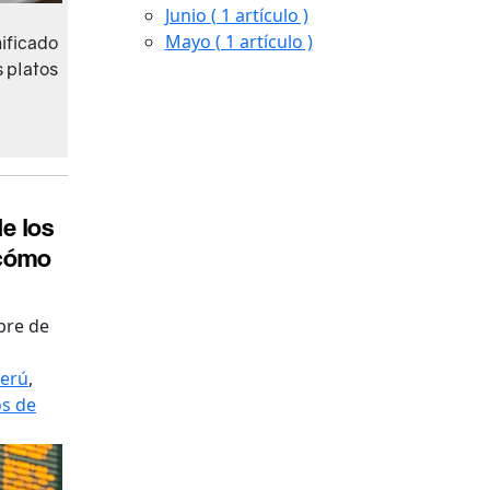
Junio
( 1 artículo )
Mayo
( 1 artículo )
nificado
s platos
e los
 cómo
bre de
erú
,
s de