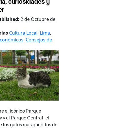
ria, curiosidades y
er
ublished:
2 de Octubre de
rias
Cultura Local
,
Lima
,
 Económicos
,
Consejos de
e el icónico Parque
 y el Parque Central, el
e los gatos más queridos de