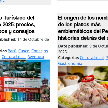
s »
o Turístico del
El origen de los nom
 2025: precios,
de los platos más
itos y consejos
emblemáticos del Pe
historias detrás del
ublished:
14 de Octubre de
Date published:
9 de Octu
rias
Perú
,
Cusco
,
Consejos
2025
,
Cultura Local
,
Aventura
Categorias
Cultura Local
,
P
Gastronomía