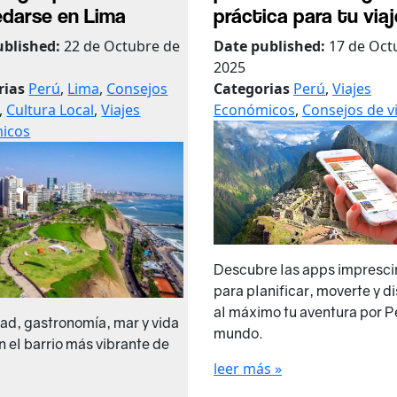
darse en Lima
práctica para tu viaj
ublished:
22 de Octubre de
Date published:
17 de Oct
2025
rias
Perú
,
Lima
,
Consejos
Categorias
Perú
,
Viajes
,
Cultura Local
,
Viajes
Económicos
,
Consejos de v
icos
Descubre las apps impresci
para planificar, moverte y di
al máximo tu aventura por Pe
ad, gastronomía, mar y vida
mundo.
n el barrio más vibrante de
leer más »