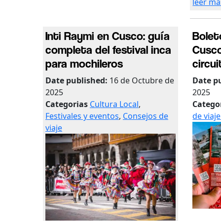
leer má
Inti Raymi en Cusco: guía
Bolet
completa del festival inca
Cusco
para mochileros
circu
Date published:
16 de Octubre de
Date p
2025
2025
Categorias
Cultura Local
,
Catego
Festivales y eventos
,
Consejos de
de viaje
viaje