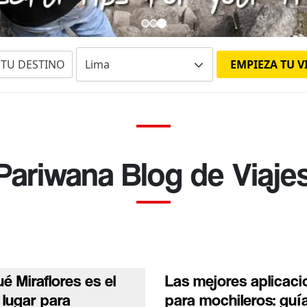
E TU DESTINO
EMPIEZA TU V
Pariwana Blog de Viaje
é Miraflores es el
Las mejores aplicaci
 lugar para
para mochileros: guí