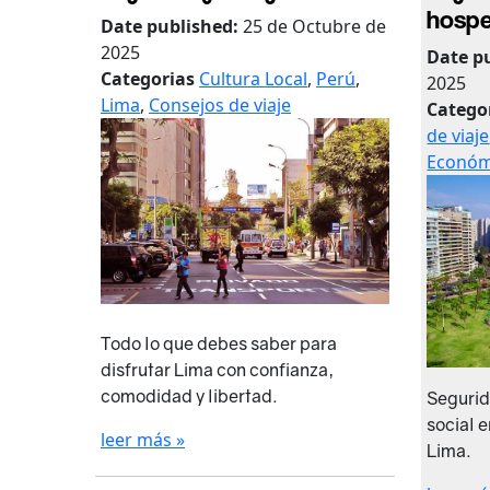
hospe
Date published:
25 de Octubre de
2025
Date p
Categorias
Cultura Local
,
Perú
,
2025
Lima
,
Consejos de viaje
Catego
de viaje
Económ
Todo lo que debes saber para
disfrutar Lima con confianza,
comodidad y libertad.
Segurid
social e
leer más »
Lima.