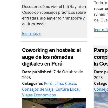
Todo lo
Descubre cómo vivir el Inti Raymi en
recorrer
Cusco con consejos prácticos sobre
ruinas i
entradas, alojamiento, transporte y
del Cus
cultura local.
leer má
leer más »
Coworking en hostels: el
Parap
auge de los nómadas
compl
digitales en Perú
la Co
Date published:
7 de Octubre de
Date p
2025
2025
Categorias
Perú
,
Lima
,
Cusco
,
Catego
Consejos de viaje
,
Cultura Local
,
Consejo
Viajes Económicos