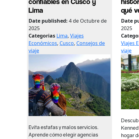
confiables en Cusco y
histo
Lima
qué v
Date published:
4 de Octubre de
Date p
2025
2025
Categorias
Lima
,
Viajes
Catego
Económicos
,
Cusco
,
Consejos de
Viajes
viaje
viaje
Descubr
Evita estafas y malos servicios.
Kennedy
Aprende cómo elegir agencias
hogar d