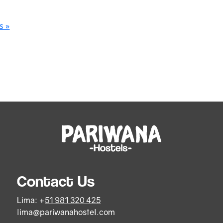
s »
Contact Us
Lima: +
51 981 320 425
lima@pariwanahostel.com