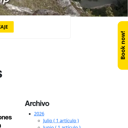
IAJE
Book now!
s
Archivo
2026
ones
Julio
( 1 artículo )
a
Junio
( 1 artículo )