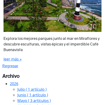
Explora los mejores parques junto al mar en Miraflores y
descubre esculturas, vistas épicas y el imperdible Café
Buenavista
leer más »
Regresar
Archivo
2026
Julio
( 1 artículo )
Junio
( 1 artículo )
Mayo
( 3 artículos )