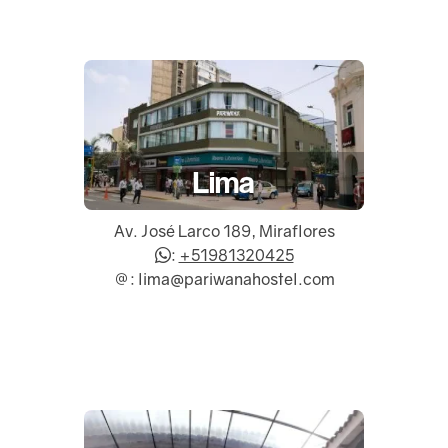
Lima
Av. José Larco 189, Miraflores
:
+51981320425
: lima@pariwanahostel.com