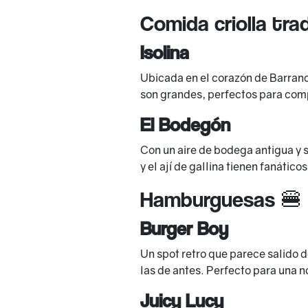
Comida criolla tra
Isolina
Ubicada en el corazón de Barranco,
son grandes, perfectos para compa
El Bodegón
Con un aire de bodega antigua y s
y el ají de gallina tienen fanático
Hamburguesas 🍔
Burger Boy
Un spot retro que parece salido 
las de antes. Perfecto para una n
Juicy Lucy