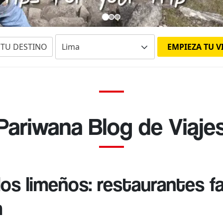
E TU DESTINO
EMPIEZA TU V
Pariwana Blog de Viaje
s limeños: restaurantes fa
a