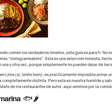
ónde comen los verdaderos limeños, esta guía es para ti. No es
s más “instagrameables”. Esta es una selección honesta, hech
ven una y otra vez, porque simplemente no pueden dejar de hace
 Lima (sí, leíste bien), es prácticamente imposible armar una
 completamente distinta. Pero esta es nuestra humilde y sab
date de los restaurantes de autor, aquí venimos por la comida r
marina 🐟🌶️