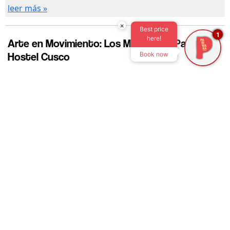
leer más »
×
Best price
1
here!
Arte en Movimiento: Los Murales de Pariwana
Hostel Cusco
Book now
Date published:
9 de Octubre de 2024
Categorias
Cusco