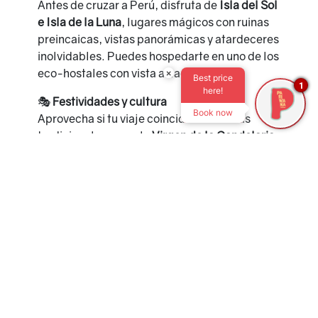
Antes de cruzar a Perú, disfruta de
Isla del Sol
e Isla de la Luna
, lugares mágicos con ruinas
preincaicas, vistas panorámicas y atardeceres
inolvidables. Puedes hospedarte en uno de los
eco-hostales con vista al lago.
×
Best price
1
here!
🎭
Festividades y cultura
Book now
Aprovecha si tu viaje coincide con fiestas
tradicionales como la
Virgen de la Candelaria
en Puno (febrero)
. Es una experiencia cultural
alucinante.
¿Y después del cruce?
🎯 Desde
Puno
, puedes continuar tu aventura
hacia:
Arequipa
(con su impresionante Cañón
del Colca)