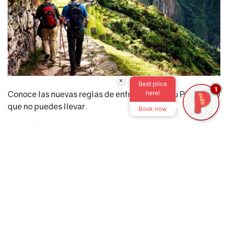
×
Best price
1
Conoce las nuevas reglas de entrada a Machu Picchu y lo
here!
que no puedes llevar.
Book now
leer más »
Pariwana Hostels: Vive la mejor experiencia
mochilera en Sudamérica
Date published:
3 de Enero de 2024
Categorias
Latinoamérica
,
Consejos de viaje