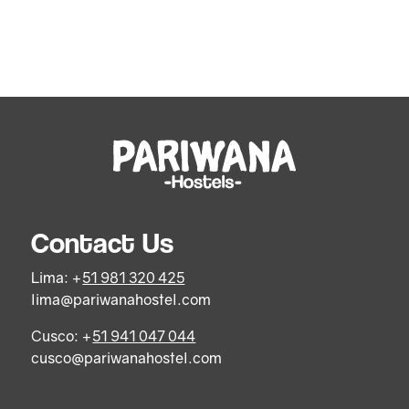
Contact Us
Lima: +
51 981 320 425
lima@pariwanahostel.com
Cusco: +
51 941 047 044
cusco@pariwanahostel.com