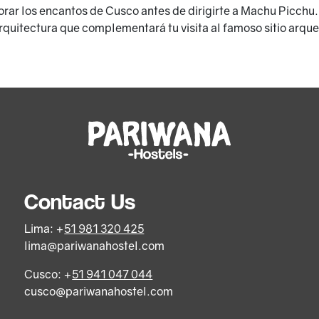
orar los encantos de Cusco antes de dirigirte a Machu Picchu
arquitectura que complementará tu visita al famoso sitio arqueo
Contact Us
Lima: +
51 981 320 425
lima@pariwanahostel.com
Cusco: +
51 941 047 044
cusco@pariwanahostel.com