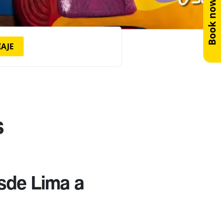
Book now!
IAJE
s
sde Lima a