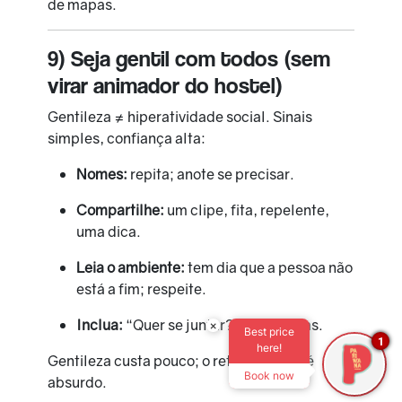
de mapas.
9) Seja gentil com todos (sem
virar animador do hostel)
Gentileza ≠ hiperatividade social. Sinais
simples, confiança alta:
Nomes:
repita; anote se precisar.
Compartilhe:
um clipe, fita, repelente,
uma dica.
Leia o ambiente:
tem dia que a pessoa não
está a fim; respeite.
Inclua:
“Quer se juntar?” abre portas.
×
Best price
1
here!
Gentileza custa pouco; o retorno social é
Book now
absurdo.