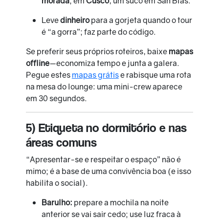
morada
; em
Cusco
, um suco em San Blas.
Leve
dinheiro
para a gorjeta quando o tour
é “a gorra”; faz parte do código.
Se preferir seus próprios roteiros, baixe
mapas
offline
—economiza tempo e junta a galera.
Pegue estes
mapas grátis
e rabisque uma rota
na mesa do lounge: uma mini-crew aparece
em 30 segundos.
5) Etiqueta no dormitório e nas
áreas comuns
“Apresentar-se e respeitar o espaço” não é
mimo; é a base de uma convivência boa (e isso
habilita o social).
Barulho:
prepare a mochila na noite
anterior se vai sair cedo; use luz fraca à