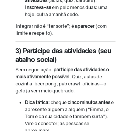
atividades
(aulas, quiz, karaokê).
Inscreva-se
em pelo menos duas: uma
hoje, outra amanhã cedo.
Integrar não é “ter sorte”; é
aparecer
(com
limite e respeito).
3) Participe das atividades (seu
atalho social)
Sem negociação:
participe das atividades o
mais ativamente possível
. Quiz, aulas de
cozinha, beer pong, pub crawl, oficinas—o
gelo já vem meio quebrado.
Dica tática:
chegue
cinco minutos antes
e
apresente alguém a alguém (“Emma, o
Tom é da sua cidade e também surfa”).
Vire o conector; as pessoas se
aproximam.