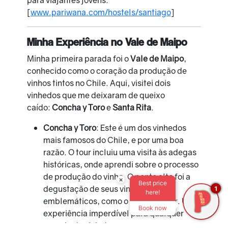
[
www.pariwana.com/hostels/santiago
]
Minha Experiência no Vale de Maipo
Minha primeira parada foi o
Vale de Maipo
,
conhecido como o coração da produção de
vinhos tintos no Chile. Aqui, visitei dois
vinhedos que me deixaram de queixo
caído:
Concha y Toro
e
Santa Rita
.
Concha y Toro
: Este é um dos vinhedos
mais famosos do Chile, e por uma boa
razão. O tour incluiu uma visita às adegas
históricas, onde aprendi sobre o processo
de produção do vinho. O ponto alto foi a
×
Best price
degustação de seus vinhos
1
here!
emblemáticos, como o Don Melchor. Uma
Book now
experiência imperdível para qualquer
amante de vinho!