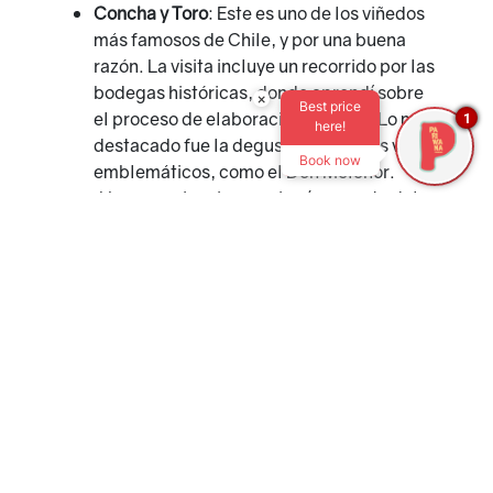
Concha y Toro
: Este es uno de los viñedos
más famosos de Chile, y por una buena
razón. La visita incluye un recorrido por las
bodegas históricas, donde aprendí sobre
×
Best price
el proceso de elaboración del vino. Lo más
1
here!
destacado fue la degustación de sus vinos
Book now
emblemáticos, como el Don Melchor.
¡Una experiencia que ningún amante del
vino debería perderse!
Santa Rita
: Este viñedo combina historia y
vino de una manera fascinante. Además
de disfrutar de una cata de vinos, exploré
los jardines y el museo del lugar. Fue
como viajar en el tiempo mientras
saboreaba un exquisito Cabernet
Sauvignon.
Explorando el Valle de Casablanca