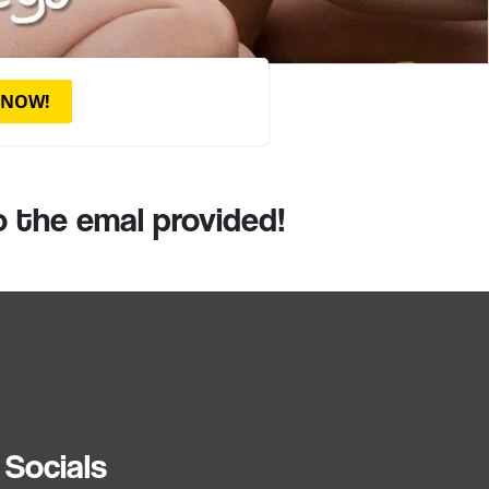
 NOW!
o the emal provided!
Socials