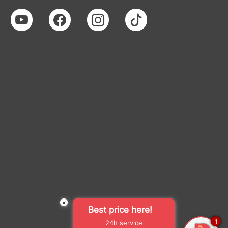
×
Best price here!
1
24h service