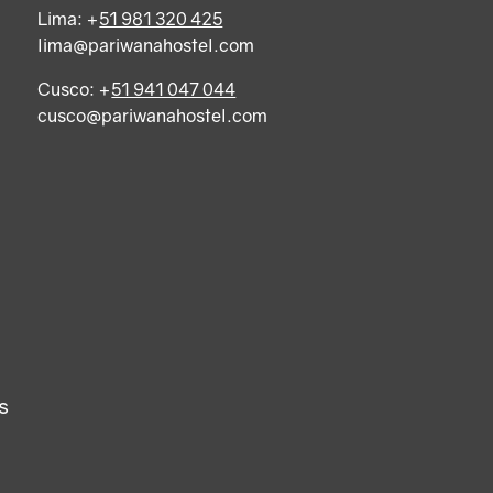
Lima: +
51 981 320 425
lima@pariwanahostel.com
Cusco: +
51 941 047 044
cusco@pariwanahostel.com
s