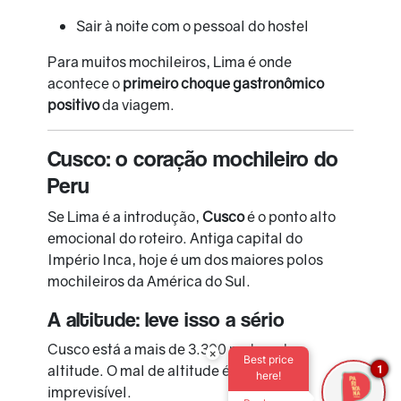
Sair à noite com o pessoal do hostel
Para muitos mochileiros, Lima é onde
acontece o
primeiro choque gastronômico
positivo
da viagem.
Cusco: o coração mochileiro do
Peru
Se Lima é a introdução,
Cusco
é o ponto alto
emocional do roteiro. Antiga capital do
Império Inca, hoje é um dos maiores polos
mochileiros da América do Sul.
A altitude: leve isso a sério
Cusco está a mais de 3.300 metros de
×
Best price
altitude. O mal de altitude é real e
1
here!
imprevisível.