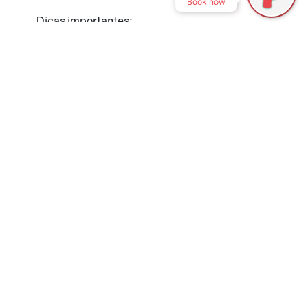
Book now
Dicas importantes:
Descanse no primeiro dia
Beba muita água
Evite álcool no início
Coma leve
Escute seu corpo
Ignorar a aclimatação é um dos erros mais
comuns de quem visita Cusco pela primeira
vez.
Muito além de Machu Picchu
Machu Picchu é incrível, mas Cusco oferece
muito mais: