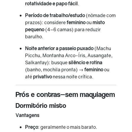
rotatividade e papo fácil
.
Período de trabalho/estudo
(nômade com
prazos): considere
feminino
ou
misto
pequeno
(4–6 camas) para reduzir
barulho.
Noite anterior a passeio puxado
(Machu
Picchu, Montanha Arco-Íris, Ausangate,
Salkantay): busque
silêncio e rotina
(banho, mochila pronta) →
feminino
ou
até
privativo
nessa noite crítica.
Prós e contras—sem maquiagem
Dormitório misto
Vantagens
Preço
: geralmente o mais barato.