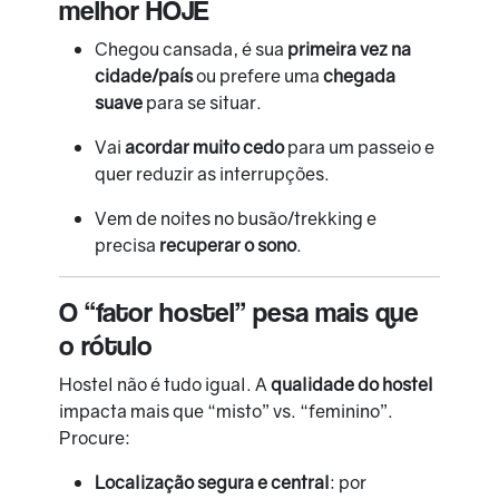
melhor HOJE
Chegou cansada, é sua
primeira vez na
cidade/país
ou prefere uma
chegada
suave
para se situar.
Vai
acordar muito cedo
para um passeio e
quer reduzir as interrupções.
Vem de noites no busão/trekking e
precisa
recuperar o sono
.
O “fator hostel” pesa mais que
o rótulo
Hostel não é tudo igual. A
qualidade do hostel
impacta mais que “misto” vs. “feminino”.
Procure:
Localização segura e central
: por