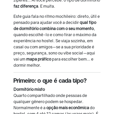
zíperes… Aí você percebe: o tipo de dormitório
faz diferença
. E muita.
Este guia fala no ritmo mochileiro: direto, útil e
pensado para ajudar você a decidir
qual tipo
de dormitório combina com o seu momento
,
quando escolhê-lo e como tirar o máximo da
experiência no hostel. Se viaja sozinha, em
casal ou com amigos—se a sua prioridade é
preço, segurança, sono ou vibe social—aqui
vai um
mapa prático
para escolher bem… e
dormir melhor.
Primeiro: o que é cada tipo?
Dormitório misto
Quarto compartilhado onde pessoas de
qualquer gênero podem se hospedar.
Normalmente é a
opção mais econômica
do
hostel, com 4 até 12 camas (às vezes mais). É