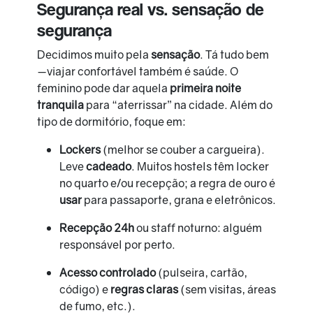
Segurança real vs. sensação de
segurança
Decidimos muito pela
sensação
. Tá tudo bem
—viajar confortável também é saúde. O
feminino pode dar aquela
primeira noite
tranquila
para “aterrissar” na cidade. Além do
tipo de dormitório, foque em:
Lockers
(melhor se couber a cargueira).
Leve
cadeado
. Muitos hostels têm locker
no quarto e/ou recepção; a regra de ouro é
usar
para passaporte, grana e eletrônicos.
Recepção 24h
ou staff noturno: alguém
responsável por perto.
Acesso controlado
(pulseira, cartão,
código) e
regras claras
(sem visitas, áreas
de fumo, etc.).