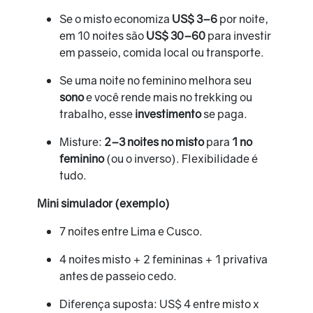
Se o misto economiza
US$ 3–6
por noite,
em 10 noites são
US$ 30–60
para investir
em passeio, comida local ou transporte.
Se uma noite no feminino melhora seu
sono
e você rende mais no trekking ou
trabalho, esse
investimento
se paga.
Misture:
2–3 noites no misto
para
1 no
feminino
(ou o inverso). Flexibilidade é
tudo.
Mini simulador (exemplo)
7 noites entre Lima e Cusco.
4 noites misto + 2 femininas + 1 privativa
antes de passeio cedo.
Diferença suposta: US$ 4 entre misto x