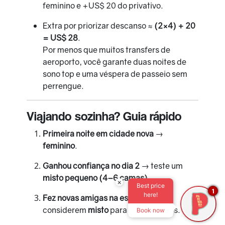
feminino e +US$ 20 do privativo.
Extra por priorizar descanso ≈
(2×4) + 20
= US$ 28
.
Por menos que muitos transfers de
aeroporto, você garante duas noites de
sono top e uma véspera de passeio sem
perrengue.
Viajando sozinha? Guia rápido
Primeira noite em cidade nova
→
feminino
.
Ganhou confiança no dia 2
→ teste um
misto pequeno (4–6 camas)
.
×
Best price
1
here!
Fez novas amigas na estrada
→
considerem
misto
para dormir juntas.
Book now