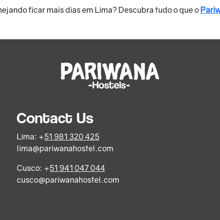
ejando ficar mais dias em Lima? Descubra tudo o que o
Pariw
Contact Us
Lima: +
51 981 320 425
lima@pariwanahostel.com
Cusco: +
51 941 047 044
cusco@pariwanahostel.com