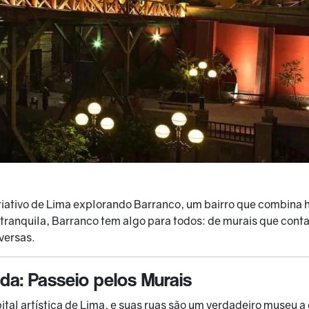
iativo de Lima explorando Barranco, um bairro que combina hi
 tranquila, Barranco tem algo para todos: de murais que conta
versas.
a: Passeio pelos Murais
tal artística de Lima, e suas ruas são um verdadeiro museu a