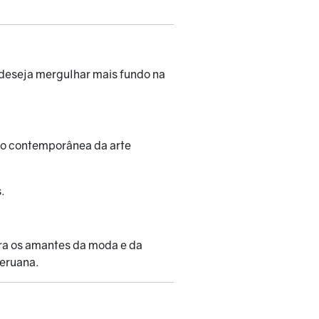
deseja mergulhar mais fundo na
são contemporânea da arte
s.
ara os amantes da moda e da
peruana.