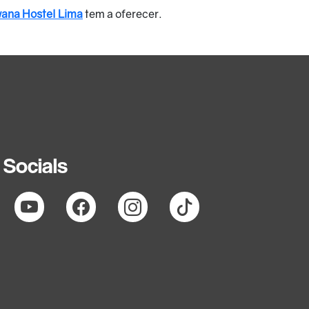
ana Hostel Lima
tem a oferecer.
Socials