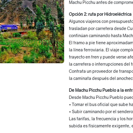
Machu Picchu antes de compromete
Opción 2: ruta por Hidroeléctrica
Algunos viajeros con presupuesto
trasladan por carretera desde Cus
continúan caminando hasta Mach
El tramo a pie tiene aproximadame
la línea ferroviaria. El viaje co
trayecto en tren y puede verse af
la carretera o interrupciones del 
Contrata un proveedor de transport
la caminata después del anochec
De Machu Picchu Pueblo a la ent
Desde Machu Picchu Pueblo puede
• Tomar el bus oficial que sube ha
• Subir caminando por el sendero
Las tarifas, la frecuencia y los 
subida es físicamente exigente, 