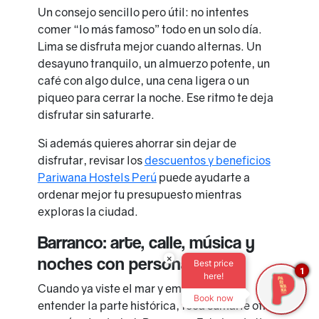
Un consejo sencillo pero útil: no intentes
comer “lo más famoso” todo en un solo día.
Lima se disfruta mejor cuando alternas. Un
desayuno tranquilo, un almuerzo potente, un
café con algo dulce, una cena ligera o un
piqueo para cerrar la noche. Ese ritmo te deja
disfrutar sin saturarte.
Si además quieres ahorrar sin dejar de
disfrutar, revisar los
descuentos y beneficios
Pariwana Hostels Perú
puede ayudarte a
ordenar mejor tu presupuesto mientras
exploras la ciudad.
Barranco: arte, calle, música y
×
noches con personalidad
Best price
1
here!
Cuando ya viste el mar y empezaste a
Book now
entender la parte histórica, toca sumarle otra