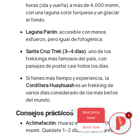
horas (ida y vuelta) a más de 4.000 msnm,
con una laguna color turquesa y un glaciar
al fondo.
Laguna Parón
: accesible con menos
esfuerzo, pero igual de fotogénica.
Santa Cruz Trek (3–4 días)
: uno de los
trekkings más famosos del país, con
paisajes de postal casi todos los días.
Si tienes más tiempo y experiencia, la
Cordillera Huayhuash
es un trekking de
varios días considerado de los más bellos
del mundo.
×
Consejos prácticos
Best price
1
here!
Aclimatación
: Huaraz está a unos 3.000
Book now
msnm. Quédate 1–2 días tranquilo antes