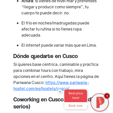
Altura
: si vienes de nivel mar y pretendes
“llegar y producir como siempre”, tu
cuerpo te puede decir: no.
El frío en noches/madrugadas puede
afectar tu rutina si no tienes ropa
adecuada.
El internet puede variar más que en Lima.
Dónde quedarte en Cusco
Si quieres base céntrica, caminable y práctica
para combinar tours con trabajo, mira
opciones en el centro. Aquí tienes la página de
Pariwana Cusco:
https://www.pariwana-
hostel.com/es/hostels/cusco/
×
Best price
1
Coworking en Cusco (para los días
here!
serios)
Book now