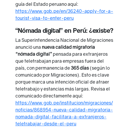
guía del Estado peruano aquí:
https://www.gob.pe/en/36240-apply-for-a-
tourist-visa-to-enter-peru
“Nómada digital” en Perú: ¿existe?
La Superintendencia Nacional de Migraciones
anunció una
nueva calidad migratoria
“nómada digital”
pensada para extranjeros
que teletrabajan para empresas fuera del
país, con permanencia de
365 días
(según lo
comunicado por Migraciones). Esto es clave
porque marca una intención oficial de atraer
teletrabajo y estancias más largas. Revisa el
comunicado directamente aquí:
https://www.gob.pe/institucion/migraciones/
noticias/868954-nueva-calidad-migratoria-
nomada-digital-facilitara-a-extranjeros-
teletrabajar-desde-el-peru