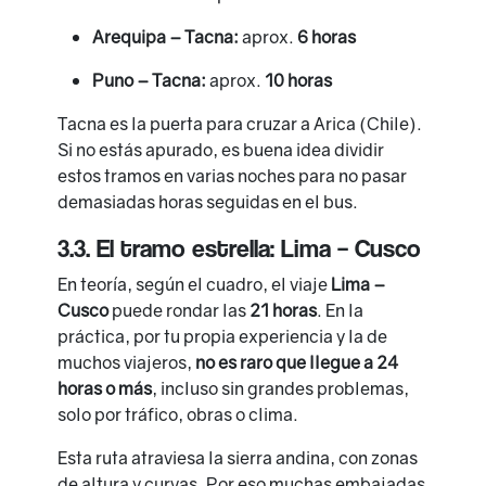
Arequipa – Tacna:
aprox.
6 horas
Puno – Tacna:
aprox.
10 horas
Tacna es la puerta para cruzar a Arica (Chile).
Si no estás apurado, es buena idea dividir
estos tramos en varias noches para no pasar
demasiadas horas seguidas en el bus.
3.3. El tramo estrella: Lima – Cusco
En teoría, según el cuadro, el viaje
Lima –
Cusco
puede rondar las
21 horas
. En la
práctica, por tu propia experiencia y la de
muchos viajeros,
no es raro que llegue a 24
horas o más
, incluso sin grandes problemas,
solo por tráfico, obras o clima.
Esta ruta atraviesa la sierra andina, con zonas
de altura y curvas. Por eso muchas embajadas