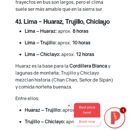
trayectos en bus son largos, pero el clima
suele ser más amable que en la sierra sur.
4.1. Lima – Huaraz, Trujillo, Chiclayo
Lima – Huaraz:
aprox.
8 horas
Lima – Trujillo:
aprox.
10 horas
Lima – Chiclayo:
aprox.
12 horas
Huaraz es la base para la
Cordillera Blanca
y
lagunas de montaña; Trujillo y Chiclayo
mezclan historia (Chan Chan, Señor de Sipán)
y comida norteña buenaza.
Entre ellos:
×
Best price
Huaraz – Trujillo:
aprox.
9 horas
1
here!
Trujillo – Chiclayo:
aprox.
3 horas
Book now