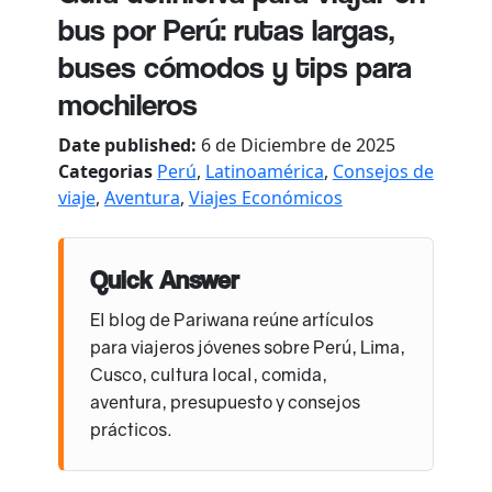
bus por Perú: rutas largas,
buses cómodos y tips para
mochileros
Date published:
6 de Diciembre de 2025
Categorias
Perú
,
Latinoamérica
,
Consejos de
viaje
,
Aventura
,
Viajes Económicos
Quick Answer
El blog de Pariwana reúne artículos
para viajeros jóvenes sobre Perú, Lima,
Cusco, cultura local, comida,
aventura, presupuesto y consejos
prácticos.