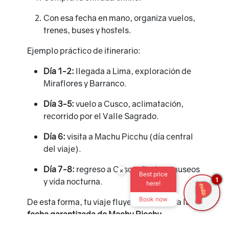
Con esa fecha en mano, organiza vuelos,
trenes, buses y hostels.
Ejemplo práctico de itinerario:
Día 1-2:
llegada a Lima, exploración de
Miraflores y Barranco.
Día 3-5:
vuelo a Cusco, aclimatación,
recorrido por el Valle Sagrado.
Día 6:
visita a Machu Picchu (día central
del viaje).
Día 7-8:
regreso a Cusco, fiestas, museos
×
Best price
1
y vida nocturna.
here!
Book now
De esta forma, tu viaje fluye de acuerdo a la
fecha garantizada de Machu Picchu
.