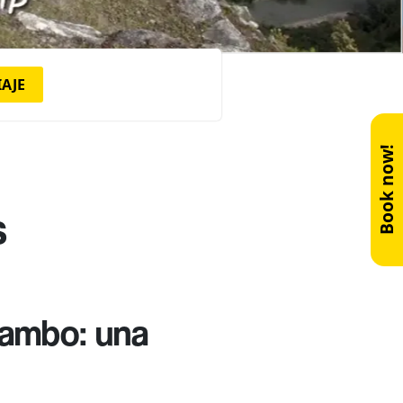
IAJE
Book now!
s
tambo: una