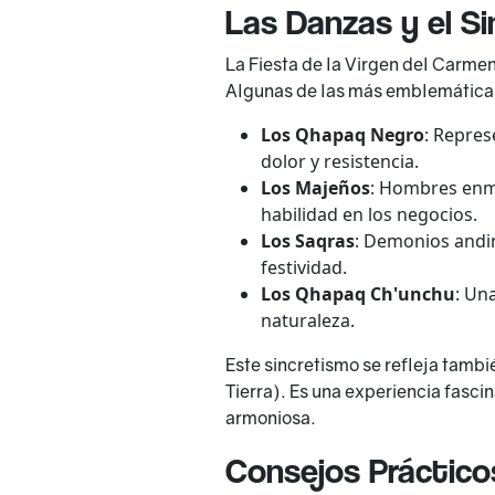
Las Danzas y el Si
La Fiesta de la Virgen del Carmen
Algunas de las más emblemáticas
Los Qhapaq Negro
: Repres
dolor y resistencia.
Los Majeños
: Hombres enma
habilidad en los negocios.
Los Saqras
: Demonios andin
festividad.
Los Qhapaq Ch'unchu
: Un
naturaleza.
Este sincretismo se refleja tamb
Tierra). Es una experiencia fasci
armoniosa.
Consejos Prácticos