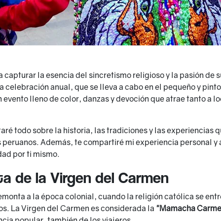
a capturar la esencia del sincretismo religioso y la pasión de s
ta celebración anual, que se lleva a cabo en el pequeño y pi
 evento lleno de color, danzas y devoción que atrae tanto a l
ntaré todo sobre la historia, las tradiciones y las experiencias 
peruanos. Además, te compartiré mi experiencia personal y a
dad por ti mismo.
sta de la Virgen del Carmen
 remonta a la época colonial, cuando la religión católica se en
os. La Virgen del Carmen es considerada la
"Mamacha Carme
cia popular, también de los viajeros.