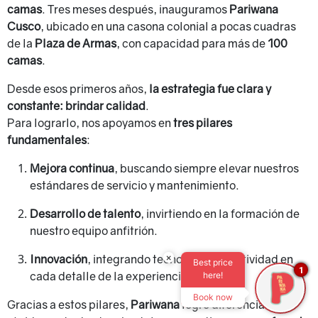
camas
. Tres meses después, inauguramos
Pariwana
Cusco
, ubicado en una casona colonial a pocas cuadras
de la
Plaza de Armas
, con capacidad para más de
100
camas
.
Desde esos primeros años,
la estrategia fue clara y
constante: brindar calidad
.
Para lograrlo, nos apoyamos en
tres pilares
fundamentales
:
Mejora continua
, buscando siempre elevar nuestros
estándares de servicio y mantenimiento.
Desarrollo de talento
, invirtiendo en la formación de
nuestro equipo anfitrión.
×
Innovación
, integrando tecnología y creatividad en
Best price
1
cada detalle de la experiencia.
here!
Book now
Gracias a estos pilares,
Pariwana
logró diferenciarse